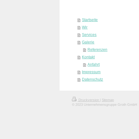
Startseite
Wir
Services
Galerie
Referenzen
Kontakt
Anfahrt
Impressum
Datenschutz
Druckversion
|
Sitemap
© 2023 Unternehmensgruppe Groth GmbH