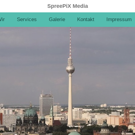
SpreePiX Media
ir
Services
Galerie
Kontakt
Impressum